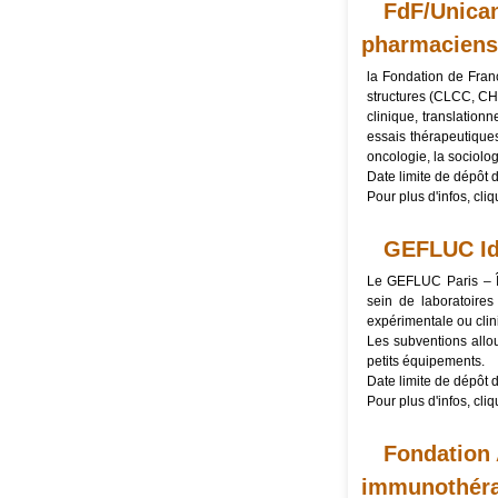
FdF/Unican
pharmaciens
la Fondation de Fra
structures (CLCC, CHU
clinique, translation
essais thérapeutiques
oncologie, la sociolo
Date limite de dépôt 
Pour plus d'infos, cli
GEFLUC IdF
Le GEFLUC Paris – Îl
sein de laboratoire
expérimentale ou clin
Les subventions allo
petits équipements.
Date limite de dépôt 
Pour plus d'infos, cli
Fondation 
immunothéra