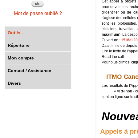
Cet appel à projets
promouvoir les rech
d'identifier ou de ca
Mot de passe oublié ?
s'agisse des cellules
sont les biologistes,
cliniciens travailla
Outils :
maximum
). La gesti
Ouverture :
15 Mai 2
Répertoire
Date limite de dépôts
Lire
le texte de l'appel
Read
the call.
Mon compte
Pour plus d'infos, cli
Contact / Assistance
ITMO Cance
Divers
Les résultats de l'App
« ARN non - co
sont en
ligne
sur le si
Nouve
Appels à pr