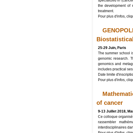
specialized in (cancer
the development of 
treatment.
Pour plus d'infos, cli
GENOPOLE 
Biostatistic
25-29 Juin, Paris
The summer school is
genomic research. Th
genomics and metage
includes practical ses
Date limite d'inscripti
Pour plus d'infos, cli
Mathematic
of cancer
9-13 Juillet 2018, Ma
Ce colloque organisé
rassembler mathéma
interdisciplinaires da
Pour plus d'infos, cli