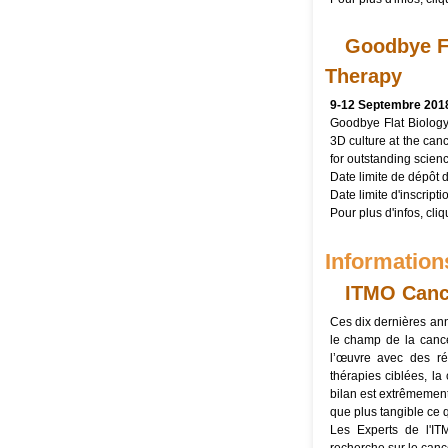
Goodbye Fl
Therapy
9-12 Septembre 2018
Goodbye Flat Biology 
3D culture at the can
for outstanding scienc
Date limite de dépôt 
Date limite d'inscriptio
Pour plus d'infos, cli
Information
ITMO Cance
Ces dix dernières ann
le champ de la cancé
l’œuvre avec des ré
thérapies ciblées, la
bilan est extrêmement
que plus tangible ce q
Les Experts de l'IT