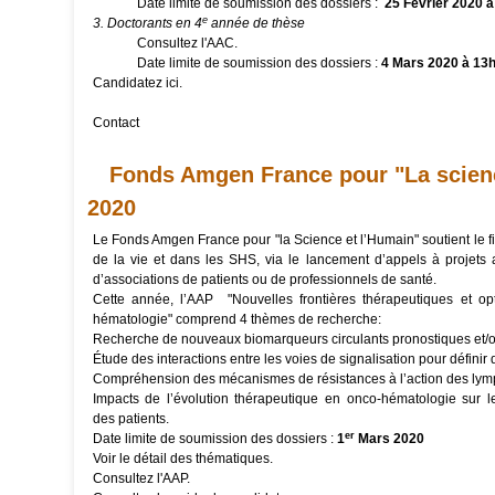
Date limite de soumission des dossiers :
25 Février 2020 à
e
3. Doctorants en 4
année de thèse
Consultez
l'AAC.
Date limite de soumission des dossiers :
4 Mars 2020 à 13
Candidatez
ici
.
Contact
Fonds Amgen France pour "La scienc
2020
Le
Fonds Amgen France pour "la Science et l’Humain"
soutient le 
de la vie et dans les SHS, via le lancement d’appels à projets
d’associations de patients ou de professionnels de santé.
Cette année, l’AAP "Nouvelles frontières thérapeutiques et op
hématologie" comprend 4 thèmes de recherche:
Recherche de nouveaux biomarqueurs circulants pronostiques et/ou p
Étude des interactions entre les voies de signalisation pour définir 
Compréhension des mécanismes de résistances à l’action des lym
Impacts de l’évolution thérapeutique en onco-hématologie sur le
des patients.
er
Date limite de soumission des dossiers :
1
Mars 2020
Voir
le détail des thématiques.
Consultez
l'AAP.