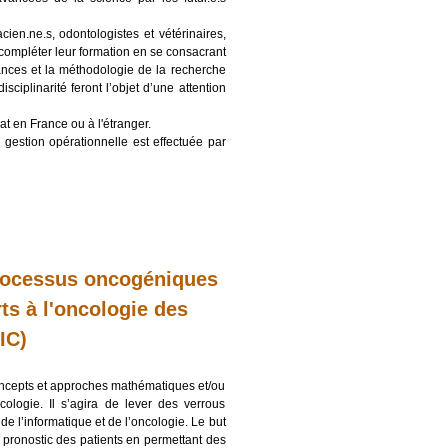
en.ne.s, odontologistes et vétérinaires,
r compléter leur formation en se consacrant
ances et la méthodologie de la recherche
isciplinarité feront l’objet d’une attention
t en France ou à l'étranger.
 gestion opérationnelle est effectuée par
processus oncogéniques
ts à l'oncologie des
IC)
concepts et approches mathématiques et/ou
ologie. Il s’agira de lever des verrous
e l’informatique et de l’oncologie. Le but
 pronostic des patients en permettant des