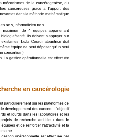
des mécanismes de la cancérogenèse, du
dies cancéreuses grâce à l’apport des
 innovantes dans la méthode mathématique
ien.ne.s, informaticien.ne.s
un maximum de 4 équipes appartenant
biologie/santé. Ils doivent s’appuyer sur
xistantes. Le/la Coordinateur/trice doit
e même équipe ne peut déposer qu'un seul
'un consortium)
. La gestion opérationnelle est effectuée
cherche en cancérologie
out particulièrement sur les plateformes de
e développement des cancers. L’objectif
rds et lourds dans les laboratoires et les
projets de recherche ambitieux dans le
quipes et de renforcer l'attractivité et la
domaine.
 gestion opérationnelle est effectuée par