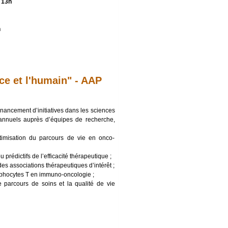
 13h
h
e et l'humain" - AAP
financement d’initiatives dans les sciences
 annuels auprès d’équipes de recherche,
timisation du parcours de vie en onco-
rédictifs de l’efficacité thérapeutique ;
des associations thérapeutiques d’intérêt ;
phocytes T en immuno-oncologie ;
 parcours de soins et la qualité de vie