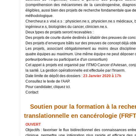
(compréhension des mécanismes de la cancérogenèse, diagnostic
éligibles, aussi bien des projets de recherche fondamentale que d
méthodologique.
Chercheur.e.s visé.e.s : physicien.ne.s, physicien.ne.s médicaux, b
ingénieur.e.s, biologistes du cancer, clinicien.ne.s.
Deux types de projets seront recevables :
Des projets de courte durée destinés à établir des preuves de conce
Des projets d’envergure bâtis sur des preuves de concept déjà obt
Les projets, associant obligatoirement au moins deux discipline
quatre équipes au maximum. Une même équipe ne peut déposer qu'un
porteur/porteuse ou participant.e d'un consortium)
Cet appel à projets est organisé par l'ITMO Cancer d'Aviesan, co
la santé. La gestion opérationnelle est effectuée par l'Inserm.
Date limite de dépôt des dossiers :
23 Janvier 2020 à 17h
Consultez
le texte de l'AAP.
Pour candidater, cliquez
ici
.
Contact
Soutien pour la formation à la rech
translationnelle en cancérologie (FRFT
OUVERT
Objectifs : favoriser le flux bidirectionnel des connaissances ent
clinique, permettre une intégration plus rapide et efficace des 