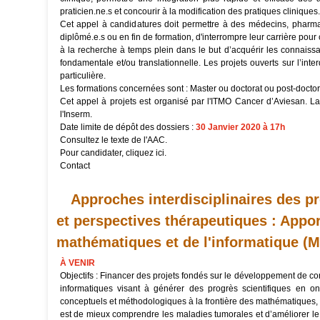
praticien.ne.s et concourir à la modification des pratiques cliniques.
Cet appel à candidatures doit permettre à des médecins, pharmaci
diplômé.e.s ou en fin de formation, d'interrompre leur carrière pou
à la recherche à temps plein dans le but d’acquérir les connaiss
fondamentale et/ou translationnelle. Les projets ouverts sur l’interd
particulière.
Les formations concernées sont : Master ou doctorat ou post-doctora
Cet appel à projets est organisé par l'ITMO Cancer d’Aviesan. La
l'Inserm.
Date limite de dépôt des dossiers :
30 Janvier 2020 à 17h
Consultez
le texte de l'AAC.
Pour candidater, cliquez
ici
.
Contact
Approches interdisciplinaires des 
et perspectives thérapeutiques : Appor
mathématiques et de l'informatique (M
À VENIR
Objectifs : Financer des projets fondés sur le développement de 
informatiques visant à générer des progrès scientifiques en onc
conceptuels et méthodologiques à la frontière des mathématiques, d
est de mieux comprendre les maladies tumorales et d’améliorer le