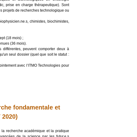
, prise en charge thérapeutique). Sont
es projets de recherches technologique ou
iophysicien.ne.s, chimistes, biochimistes,
pt (18 mois) ;
enues (36 mois).
s différentes, peuvent comporter deux à
 seul dossier (quel que soit le statut :
njointement avec l’ITMO Technologies pour
erche fondamentale et
 2020)
re la recherche académique et la pratique
avancées de la science par les futur.e.s