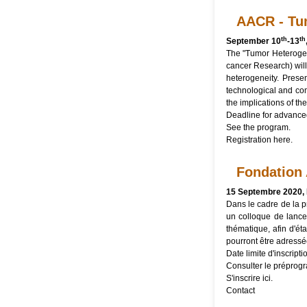
AACR - Tu
th
th
September 10
-13
The "Tumor Heterogene
cancer Research) will 
heterogeneity. Prese
technological and co
the implications of the
Deadline for advanced
See the
program
.
Registration
here
.
Fondation 
15 Septembre 2020, 
Dans le cadre de la 
un colloque de lancem
thématique, afin d'éta
pourront être adress
Date limite d'inscripti
Consulter le
préprog
S'inscrire
ici
.
Contact