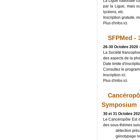
La Ligue nationale co
par la Ligue, mais o
lycéens, etc.
Inscription gratuite, m
Plus d'infos
ici
.
SFPMed - 
26-30 Octobre 2020 
La Société francoph
des aspects de la ph
Date limite d'inscripti
Consultez le
progra
Inscription
ici
.
Plus d'infos
ici
.
Cancéropôl
Symposium
30 et 31 Octobre 202
Le Cancéropôle Est e
des sous-thèmes suiv
détection préc
génotypage non