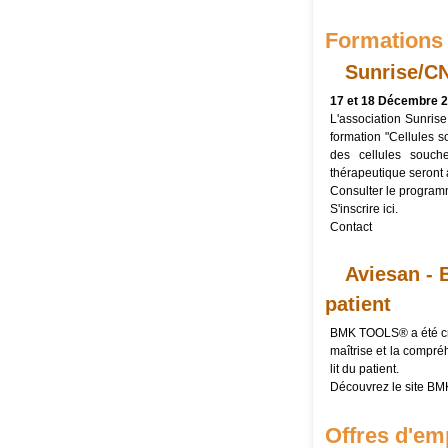
Formations
Sunrise/CN
17 et 18 Décembre 20
L'association Sunris
formation "Cellules 
des cellules souch
thérapeutique seront 
Consulter le
program
S'inscrire
ici
.
Contact
Aviesan - 
patient
BMK TOOLS® a été créé 
maîtrise et la compr
lit du patient.
Découvrez le site B
Offres d'em