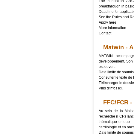
The Fondation ARC 
breakthrough in basic 
Deadline for applicat
See the
Rules and Re
Apply
here
.
More
information
.
Contact
Matwin - A
MATWIN accompagne
développement. Son 
est ouvert.
Date limite de soumis
Consulter le texte de l
Télécharger le
dossie
Plus d'infos
ici
.
FFC/FCR -
Au sein de la Maiso
recherche (FCR) lance
thématique unique - 
cardiologie et en onc
Date limite de soumis