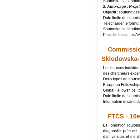
Soumettre sa candid
2. Amorçage : Projet
Objectif : soutenir de
Date limite de soumis
Télécharger le
formul
Soumettre sa candid
Plus d'infos sur les 
Commissio
Sklodowska-
Les bourses individuel
des chercheurs expérim
Deux types de bourses
European Fellowships 
Global Fellowships : 
Date limite de soumis
Information et candid
FTCS - 10e
La Fondation Toulous
diagnostic précoce
d’universités et d’ent