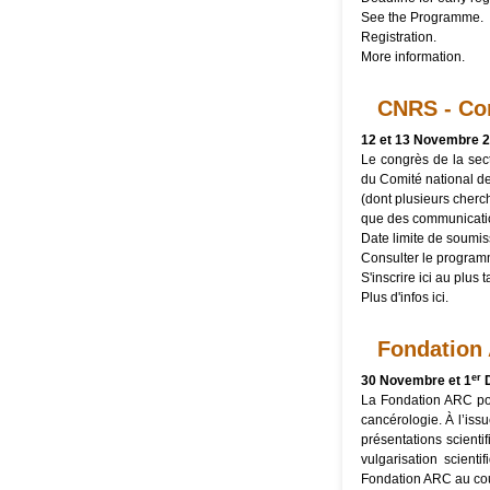
See the
Programme
.
Registration
.
More
information
.
CNRS - Co
12 et 13 Novembre 
Le congrès de la sec
du Comité national de
(dont plusieurs cherc
que des communication
Date limite de soumi
Consulter le
program
S'inscrire
ici
au plus t
Plus d'infos
ici
.
Fondation 
er
30 Novembre et 1
D
La Fondation ARC pou
cancérologie. À l’iss
présentations scienti
vulgarisation scient
Fondation ARC au cou