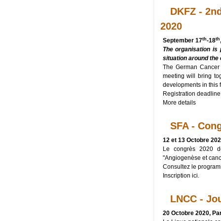
DKFZ - 2nd
2020
th
th
September 17
-18
The organisation is 
situation around the 
The German Cancer 
meeting will bring to
developments in this f
Registration deadline
More details
SFA - Cong
12 et 13 Octobre 20
Le
congrès 2020
de
"Angiogenèse et canc
Consultez
le program
Inscription
ici
.
LNCC - Jo
20 Octobre 2020, Par