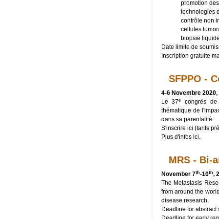
promotion des 
technologies d
contrôle non in
cellules tumor
biopsie liquid
Date limite de soumi
Inscription gratuite m
SFPPO - C
4-6 Novembre 2020, 
e
Le 37
congrès de l
thématique de l'impa
dans sa parentalité.
S'inscrire
ici
(tarifs pr
Plus d'infos
ici
.
MRS - Bi-
th
th
November 7
-10
, 
The Metastasis Resear
from around the world
disease research.
Deadline for abstract
Deadline for early reg