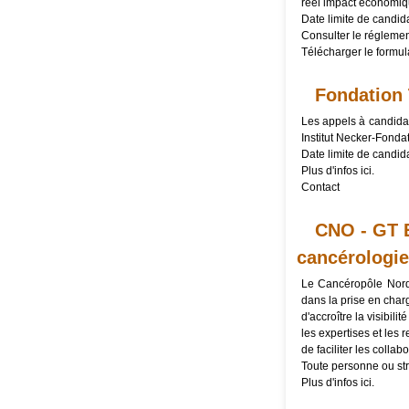
réel impact économiq
Date limite de candid
Consulter le
réglemen
Télécharger le
formul
Fondation 
Les appels à candidat
Institut Necker-Fondat
Date limite de candid
Plus d'infos
ici
.
Contact
CNO - GT E
cancérologie
Le Cancéropôle Nord-
dans la prise en charg
d'accroître la visibil
les expertises et le
de faciliter les collab
Toute personne ou stru
Plus d'infos
ici
.