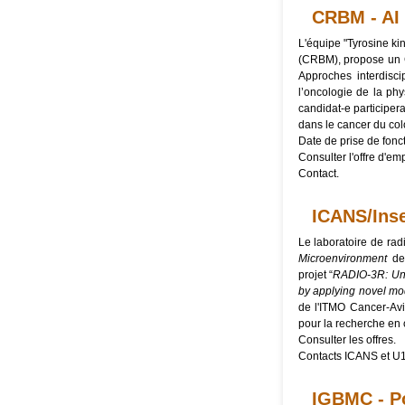
CRBM - AI 
L'équipe "Tyrosine ki
(CRBM), propose un C
Approches interdisc
l’oncologie de la phy
candidat-e participer
dans le cancer du col
Date de prise de fonc
Consulter l'
offre d'emp
Contact
.
ICANS/Inse
Le laboratoire de rad
Microenvironment
de 
projet “
RADIO-3R: Unde
by applying novel mo
de l'ITMO Cancer-Avi
pour la recherche en 
Consulter les
offres
.
Contacts
ICANS
et
U1
IGBMC - Po