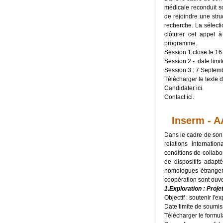
médicale reconduit so
de rejoindre une str
recherche. La sélect
clôturer cet appel 
programme.
Session 1 close le 16
Session 2 - date limi
Session 3 : 7 Septem
Télécharger le texte de
Candidater
ici
.
Contact
ici
.
Inserm - A
Dans le cadre de son
relations internati
conditions de collabo
de dispositifs adapt
homologues étrangers
coopération sont ouve
1.Exploration : Proje
Objectif : soutenir l'
Date limite de soumis
Télécharger le
formul