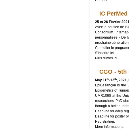
Contact
IC PerMed 
25 et 26 Février 2021
Avec le soutien de l
Consortium interna
personnalisée - De l
prochaine génération 
Consulter le program
S'inscrire
ici
.
Plus d'infos
ici
.
CGO - 5th 
th
th
May 11
-12
, 2021
EpiBesançon is the 
Epigenetics of Tumor
UMR1098 at the Unive
researchers, PhD stud
through a better unde
Deadline for early reg
Deadline for poster o
Registration
.
More
informations
.