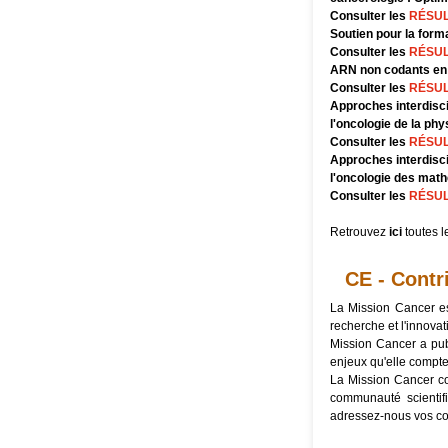
Consulter les
R
ÉSUL
Soutien pour la form
Consulter les
RÉSUL
ARN non codants en c
Consulter les
RÉSUL
Approches interdisc
l'oncologie de la phy
Consulter les
RÉSUL
Approches interdisc
l'oncologie des math
Consulter les
RÉSUL
Retrouvez
ici
toutes l
CE - Contr
La
Mission Cancer
es
recherche et l'innova
Mission Cancer a pub
enjeux qu'elle compte
La Mission Cancer c
communauté scientifi
adressez-nous vos co