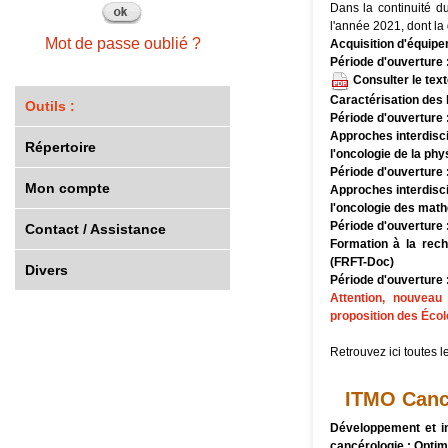
Dans la continuité d
l'année 2021, dont la 
Mot de passe oublié ?
Acquisition d'équipe
Période d'ouverture 
Consulter le tex
Caractérisation des l
Outils :
Période d'ouverture 
Approches interdisc
Répertoire
l'oncologie de la phy
Période d'ouverture 
Mon compte
Approches interdisc
l'oncologie des math
Période d'ouverture 
Contact / Assistance
Formation à la rech
(FRFT-Doc)
Divers
Période d'ouverture 
Attention, nouveau
proposition des Écol
Retrouvez
ici
toutes l
ITMO Cance
Développement et i
cancérologie : Optimi