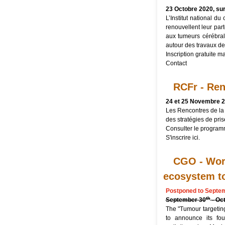
23 Octobre 2020, sur
L’Institut national d
renouvellent leur pa
aux tumeurs cérébral
autour des travaux de
Inscription gratuite m
Contact
RCFr - Ren
24 et 25 Novembre 2
Les Rencontres de la 
des stratégies de pris
Consulter le
program
S'inscrire
ici
.
CGO - Work
ecosystem to
Postponed to Septe
th
September 30
- Oc
The "Tumour targetin
to announce its fou