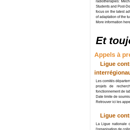
radiotherapies: Mec
Students and Post-Doc
focus on the latest a
of adaptation of the 
More information
her
Et touj
Appels à pr
Ligue cont
interrégiona
Les comités départem
projets de recherc
fonctionnement de lab
Date limite de soumis
Retrouver
ici
les appel
Ligue cont
La Ligue nationale 
l'organisation de coll